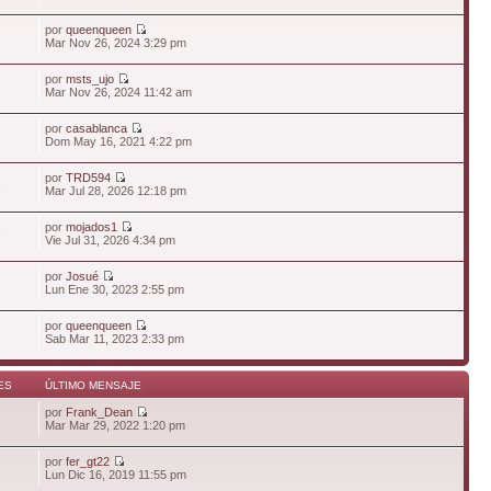
por
queenqueen
Mar Nov 26, 2024 3:29 pm
por
msts_ujo
Mar Nov 26, 2024 11:42 am
por
casablanca
Dom May 16, 2021 4:22 pm
por
TRD594
6
Mar Jul 28, 2026 12:18 pm
por
mojados1
6
Vie Jul 31, 2026 4:34 pm
por
Josué
Lun Ene 30, 2023 2:55 pm
por
queenqueen
Sab Mar 11, 2023 2:33 pm
ES
ÚLTIMO MENSAJE
por
Frank_Dean
Mar Mar 29, 2022 1:20 pm
por
fer_gt22
Lun Dic 16, 2019 11:55 pm