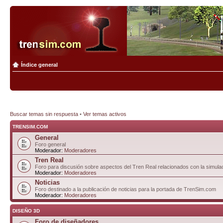
Índice general
Buscar temas sin respuesta
•
Ver temas activos
TRENSIM.COM
General
Foro general
Moderador:
Moderadores
Tren Real
Foro para discusión sobre aspectos del Tren Real relacionados con la simulac
Moderador:
Moderadores
Noticias
Foro destinado a la publicación de noticias para la portada de TrenSim.com
Moderador:
Moderadores
DISEÑO 3D
Foro de diseñadores