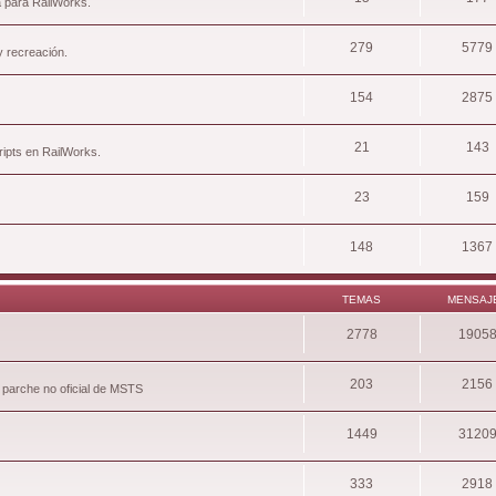
a para RailWorks.
279
5779
y recreación.
154
2875
21
143
ripts en RailWorks.
23
159
148
1367
TEMAS
MENSAJ
2778
1905
203
2156
 parche no oficial de MSTS
1449
3120
333
2918