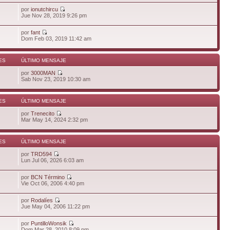
por
ionutchircu
Jue Nov 28, 2019 9:26 pm
por
fant
Dom Feb 03, 2019 11:42 am
ES
ÚLTIMO MENSAJE
por
3000MAN
Sab Nov 23, 2019 10:30 am
ES
ÚLTIMO MENSAJE
por
Trenecito
Mar May 14, 2024 2:32 pm
ES
ÚLTIMO MENSAJE
por
TRD594
Lun Jul 06, 2026 6:03 am
por
BCN Término
Vie Oct 06, 2006 4:40 pm
por
Rodalíes
Jue May 04, 2006 11:22 pm
por
PuntilloWonsik
Dom Mar 28, 2010 8:09 pm