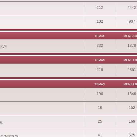
212
4442
102
907
TEMAS
MENSAJ
332
1378
enBVE
TEMAS
MENSAJ
216
2351
TEMAS
MENSAJ
196
1846
16
152
25
169
2).
41
675
r 2 (MSTS 2).