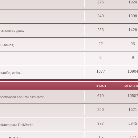
276
1924
249
1398
233
1428
 y Autodesk gmax
22
93
3D Canvas)
9
9
1677
1090
tación, webs...
TEMAS
MENSAJ
679
1050
atibilidad con Rail Simulator.
290
1621
.
377
5345
rodante para RailWorks.
15
177