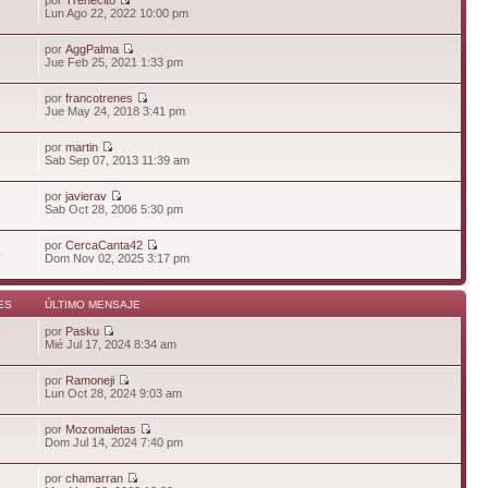
Lun Ago 22, 2022 10:00 pm
por
AggPalma
Jue Feb 25, 2021 1:33 pm
por
francotrenes
Jue May 24, 2018 3:41 pm
por
martin
Sab Sep 07, 2013 11:39 am
por
javierav
Sab Oct 28, 2006 5:30 pm
por
CercaCanta42
4
Dom Nov 02, 2025 3:17 pm
ES
ÚLTIMO MENSAJE
por
Pasku
7
Mié Jul 17, 2024 8:34 am
por
Ramoneji
Lun Oct 28, 2024 9:03 am
por
Mozomaletas
Dom Jul 14, 2024 7:40 pm
por
chamarran