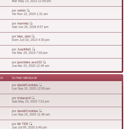
Mar May 23, 2023 12:09 pm
por
sekim
Vie Nov 22, 2024 1:31 am
por
marmita
Sab Jun 20, 2026 8:57 pm
por
blas_dani
Dom Jun 02, 2013 4:35 pm
por
JuanMaG
Vie Mar 29, 2019 7:03 pm
por
javirobles ave103
Jue Abr 23, 2020 12:49 am
ES
ÚLTIMO MENSAJE
por
david/Cordoba
8
Lun Sep 15, 2025 12:05 pm
por
trotacarril
Sab May 23, 2020 7:53 pm
por
david/Cordoba
9
Lun Sep 15, 2025 11:48 am
por
Mr TER
Jue Jul 09, 2020 3:46 pm