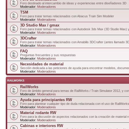
Foro destinado al intercambio de ideas y experiencias entre diseñadores 3D
Moderador:
Moderadores
TSM
Foro para tratar temas relacionados con Abacus Train Sim Modeler
Moderador:
Moderadores
3D Studio Max / gmax
Foro para tratar temas relacionados con Autodesk 3ds Max (3D Studio Max)
Moderador:
Moderadores
3DCrafter
Foro para tratar temas relacionados con Amabilis 3DCrafter (antes llamado 
Moderador:
Moderadores
FAQ
Preguntas frecuentes y sus respuestas
Moderador:
Moderadores
Necesidades de material
Sección dedicada a las peticiones de ayuda para encontrar modelos, documen
Moderador:
Moderadores
RAILWORKS
RailWorks
Foro de ámbito general para temas de RailWorks / Train Simulator 2012, y comp
Moderador:
Moderadores
Ayuda para principiantes RW
Foro para plantear cualquier tipo de duda relacionada con el uso de RailWorks
Moderador:
Moderadores
Material rodante RW
Foro para la discusión de aspectos relacionados con la creación de material 
Moderador:
Moderadores
Cabinas e interiores RW