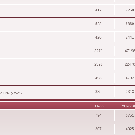
417
2250
528
6869
426
2441
3271
4719
2398
2247
498
4792
385
2313
hivos ENG y WAG
TEMAS
MENSAJ
794
6751
307
4025