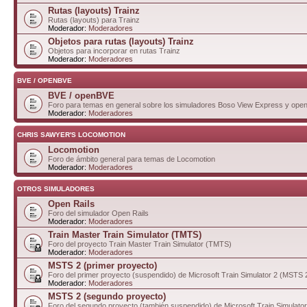
Rutas (layouts) Trainz
Rutas (layouts) para Trainz
Moderador:
Moderadores
Objetos para rutas (layouts) Trainz
Objetos para incorporar en rutas Trainz
Moderador:
Moderadores
BVE / OPENBVE
BVE / openBVE
Foro para temas en general sobre los simuladores Boso View Express y op
Moderador:
Moderadores
CHRIS SAWYER'S LOCOMOTION
Locomotion
Foro de ámbito general para temas de Locomotion
Moderador:
Moderadores
OTROS SIMULADORES
Open Rails
Foro del simulador Open Rails
Moderador:
Moderadores
Train Master Train Simulator (TMTS)
Foro del proyecto Train Master Train Simulator (TMTS)
Moderador:
Moderadores
MSTS 2 (primer proyecto)
Foro del primer proyecto (suspendido) de Microsoft Train Simulator 2 (MSTS 
Moderador:
Moderadores
MSTS 2 (segundo proyecto)
Foro del segundo proyecto (también suspendido) de Microsoft Train Simulato