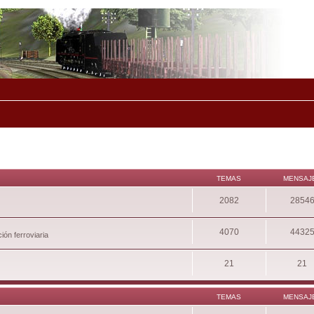
TEMAS
MENSAJ
2082
2854
4070
4432
ión ferroviaria
21
21
TEMAS
MENSAJ