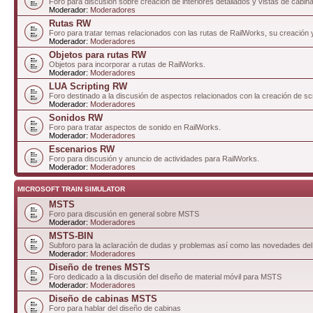
Foro para discusión sobre creación de interiores detallados y vistas de cabin
Moderador:
Moderadores
Rutas RW
Foro para tratar temas relacionados con las rutas de RailWorks, su creación 
Moderador:
Moderadores
Objetos para rutas RW
Objetos para incorporar a rutas de RailWorks.
Moderador:
Moderadores
LUA Scripting RW
Foro destinado a la discusión de aspectos relacionados con la creación de sc
Moderador:
Moderadores
Sonidos RW
Foro para tratar aspectos de sonido en RailWorks.
Moderador:
Moderadores
Escenarios RW
Foro para discusión y anuncio de actividades para RailWorks.
Moderador:
Moderadores
MICROSOFT TRAIN SIMULATOR
MSTS
Foro para discusión en general sobre MSTS
Moderador:
Moderadores
MSTS-BIN
Subforo para la aclaración de dudas y problemas así como las novedades del
Moderador:
Moderadores
Diseño de trenes MSTS
Foro dedicado a la discusión del diseño de material móvil para MSTS
Moderador:
Moderadores
Diseño de cabinas MSTS
Foro para hablar del diseño de cabinas