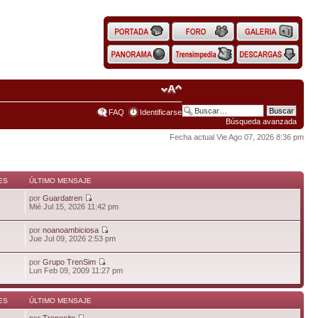
FAQ
Identificarse
Búsqueda avanzada
Fecha actual Vie Ago 07, 2026 8:36 pm
ES
ÚLTIMO MENSAJE
por
Guardatren
6
Mié Jul 15, 2026 11:42 pm
por
noanoambiciosa
5
Jue Jul 09, 2026 2:53 pm
por
Grupo TrenSim
Lun Feb 09, 2009 11:27 pm
ES
ÚLTIMO MENSAJE
por
Trenecito