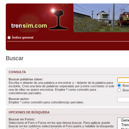
Índice general
Buscar
CONSULTA
Buscar palabras clave:
Escriba
+
delante de una palabra a encontrar y
-
delante de la palabra para
Busc
excluirla. Crea una lista de palabras separadas por
|
entre corchetes si solo
una de ellas se quiere encontrar. Emplee
*
como comodín para
Busc
coincidencias parciales.
Buscar autor:
Emplee * como comodín para coincidencias parciales.
OPCIONES DE BÚSQUEDA
Buscar en Foros:
Seleccione el Foro o Foros en los que desea buscar. Para agilizar puede
buscar en los subforos seleccionando el Foro padre y habilitar la búsqueda