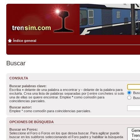
Índice general
Buscar
CONSULTA
Buscar palabras clave:
Escriba
+
delante de una palabra a encontrar y
-
delante de la palabra para
Busc
excluirla. Crea una lista de palabras separadas por
|
entre corchetes si solo
una de ellas se quiere encontrar. Emplee
*
como comodín para
Busc
coincidencias parciales.
Buscar autor:
Emplee * como comodín para coincidencias parciales.
OPCIONES DE BÚSQUEDA
Buscar en Foros:
Seleccione el Foro o Foros en los que desea buscar. Para agilizar puede
buscar en los subforos seleccionando el Foro padre y habilitar la búsqueda