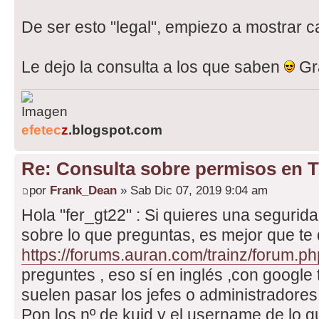
De ser esto "legal", empiezo a mostrar ca
Le dejo la consulta a los que saben
Gr
efetec
z
.blogspot.com
Re: Consulta sobre permisos en 
por
Frank_Dean
» Sab Dic 07, 2019 9:04 am
Hola "fer_gt22" : Si quieres una segurid
sobre lo que preguntas, es mejor que te d
https://forums.auran.com/trainz/forum.ph
preguntes , eso sí en inglés ,con google t
suelen pasar los jefes o administradore
Pon los nº de kuid y el username de lo qu